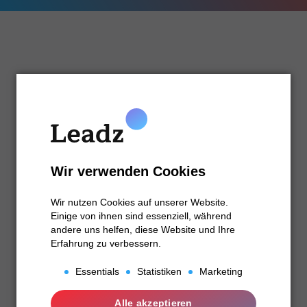
Impressum:
Thorben Roth
Agentur Roth
Lanterstr. 9
46539 Dinslaken
Wir verwenden Cookies
Wir nutzen Cookies auf unserer Website.
Kontakt:
Einige von ihnen sind essenziell, während
andere uns helfen, diese Website und Ihre
Telefon: 02064 4765-0
Erfahrung zu verbessern.
E-Mail:
info@agenturroth.com
Essentials
Statistiken
Marketing
Essentials
Alle akzeptieren