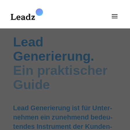
Lead
Generierung.
Ein praktischer
Guide
Lead Generierung ist für Unter­
nehmen ein zuneh­mend bedeu­
ten­des Instru­ment der Kunden­