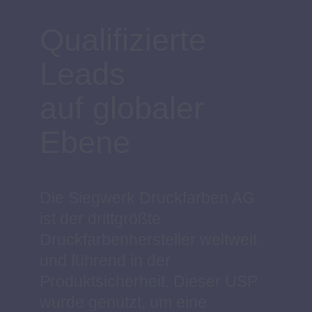
Mit
Profihandbuch
zu mehr Leads
Bei der Generierung von
qualitativen Leads setzt Henkel
auf Leadz Core. Eine
Conversion Rate von 13% und
ein hoher Zielgruppenanteil
beweisen, dass sowohl beim
Konzept als auch bei der
Technik die richtigen